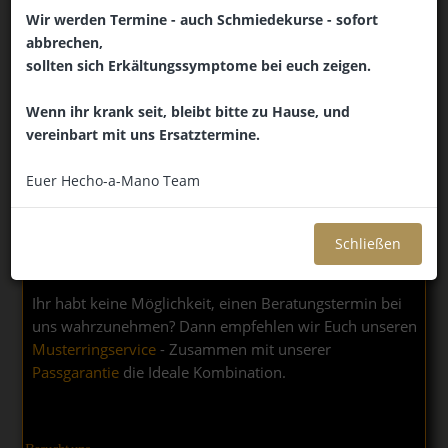
(Wir bitten um Terminvereinbarung)
Wir werden Termine - auch Schmiedekurse - sofort
Achtung, vom 13. bis einschließlich 15.08.26 bleibt das
abbrechen,
Atelier geschlossen.
sollten sich Erkältungssymptome bei euch zeigen.
Mo: ausschließlich nach Vereinbarung
Di: ausschließlich nach Vereinbarung
Wenn ihr krank seit, bleibt bitte zu Hause, und
Mi: geschlossen (Schmiedekurse)
vereinbart mit uns Ersatztermine.
Do: 14:00 - 18:30
Fr: 14:00 - 18:30
Euer Hecho-a-Mano Team
Sa: 10:30 - 14:00
Zwecks Vermeidung unnötiger Wartezeiten, bitten wir
Schließen
um vorherige Terminvereinbarung.
Ihr habt keine Möglichkeit, einen Beratungstermin bei
uns wahrzunehmen? Dann empfehlen wir Euch unseren
Musterringservice
- Zusammen mit unserer
Passgarantie
die Ideale Kombination.