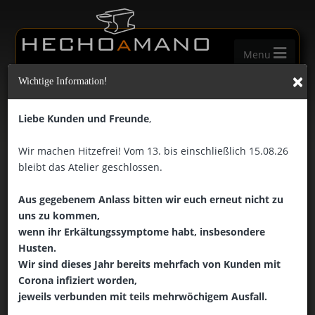
Menu
×
Wichtige Information!
Telefonisch
Liebe Kunden und Freunde
,
Telefonisch erreicht Ihr uns Montags, Dienstags, Donnerstags und
Freitags in der Zeit von Uhr 14:00 - 18:30, sowie Samstags in der
Wir machen Hitzefrei! Vom 13. bis einschließlich 15.08.26
Zeit von Uhr 10:30 - 14:00 unter der Nummer:
bleibt das Atelier geschlossen.
+49 (0)2064 - 9708370
Aus gegebenem Anlass bitten wir euch erneut nicht zu
Nachricht senden
uns zu kommen,
Über unser Kontaktformular könnt Ihr uns eine Nachricht senden:
wenn ihr Erkältungssymptome habt, insbesondere
Kontaktformular
Husten.
Wir sind dieses Jahr bereits mehrfach von Kunden mit
Corona infiziert worden,
Öffnungszeiten
jeweils verbunden mit teils mehrwöchigem Ausfall.
Hier findet Ihr unsere Öffnungszeiten.